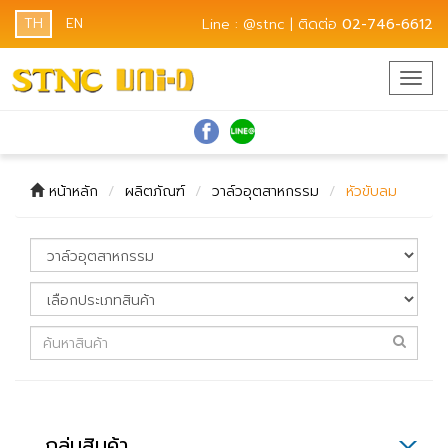
TH
EN
Line : @stnc | ติดต่อ
02-746-6612
Togg
navig
หน้าหลัก
ผลิตภัณฑ์
วาล์วอุตสาหกรรม
หัวขับลม
กลุ่มสินค้า