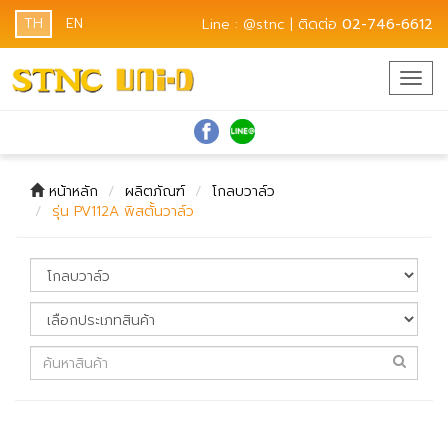
TH
EN
Line : @stnc | ติดต่อ
02-746-6612
Togg
navig
หน้าหลัก
ผลิตภัณฑ์
โกลบวาล์ว
รุ่น PV112A พิสตั้นวาล์ว