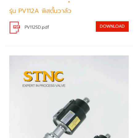
รุ่น PV112A พิสตั้นวาล์ว
DOWNLOAD
PV112SD.pdf