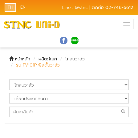
TH
EN
Line : @stnc | ติดต่อ
02-746-6612
Togg
navig
หน้าหลัก
ผลิตภัณฑ์
โกลบวาล์ว
รุ่น PV101P พิสตั้นวาล์ว