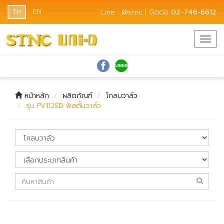
TH
EN
Line : @stnc | ติดต่อ
02-746-6612
Togg
navig
หน้าหลัก
ผลิตภัณฑ์
โกลบวาล์ว
รุ่น PV112SD พิสตั้นวาล์ว