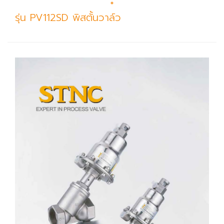
รุ่น PV112SD พิสตั้นวาล์ว