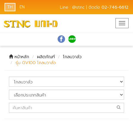
TH
EN
Line : @stnc | ติดต่อ
02-746-6612
Togg
navig
หน้าหลัก
ผลิตภัณฑ์
โกลบวาล์ว
รุ่น GV100 โกลบวาล์ว