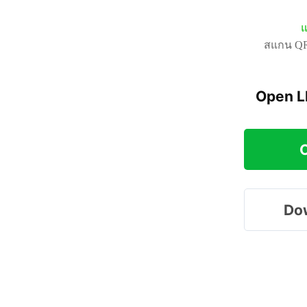
แ
สแกน QR 