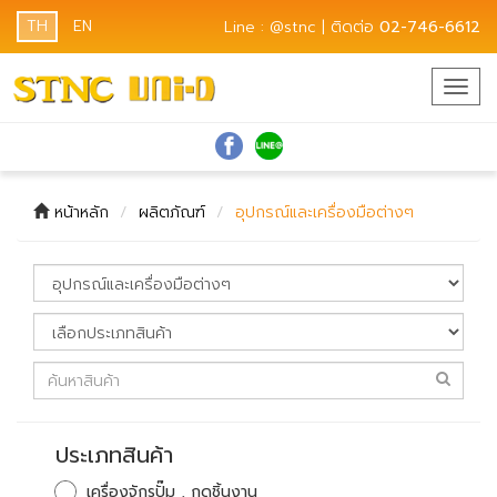
TH
EN
Line : @stnc | ติดต่อ
02-746-6612
Togg
navig
หน้าหลัก
ผลิตภัณฑ์
อุปกรณ์และเครื่องมือต่างๆ
ประเภทสินค้า
เครื่องจักรปั๊ม , กดชิ้นงาน