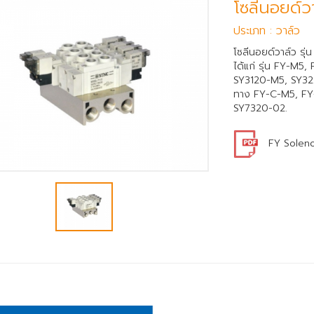
โซลีนอยด์ว
ประเภท : วาล์ว
โซลีนอยด์วาล์ว รุ่
ได้แก่ รุ่น FY-M
SY3120-M5, SY32
ทาง FY-C-M5, FY
SY7320-02.
FY Soleno